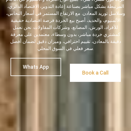
المرتبطة بشكل مباشر بصناعة إعادة التدوير، الاقتصاد الدائري،
وسلاسل توريد المعادن. مع الارتفاع المستمر في أسعار النحاس،
الألمنيوم، والحديد، أصبح بيع الخردة فرصة اقتصادية حقيقية
للأفراد، الورش، المصانع، وشركات المقاولات. نحن نعمل
كمشتري خردة مباشر، بدون وسطاء، معتمدين على معرفة
دقيقة بالمعادن، تقييم احترافي، وميزان دقيق لضمان أفضل
سعر فعلي في السوق المحلي.
Whats App
Book a Call