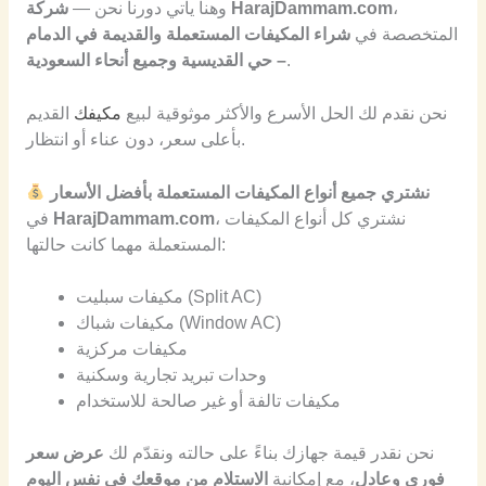
،
شركة HarajDammam.com
وهنا يأتي دورنا نحن —
المتخصصة في
شراء المكيفات المستعملة والقديمة في الدمام
.
– حي القديسية وجميع أنحاء السعودية
نحن نقدم لك الحل الأسرع والأكثر موثوقية لبيع
مكيفك
القديم
بأعلى سعر، دون عناء أو انتظار.
نشتري جميع أنواع المكيفات المستعملة بأفضل الأسعار
، نشتري كل أنواع المكيفات
HarajDammam.com
في
المستعملة مهما كانت حالتها:
مكيفات سبليت (Split AC)
مكيفات شباك (Window AC)
مكيفات مركزية
وحدات تبريد تجارية وسكنية
مكيفات تالفة أو غير صالحة للاستخدام
نحن نقدر قيمة جهازك بناءً على حالته ونقدّم لك
عرض سعر
فوري وعادل
، مع إمكانية
الاستلام من موقعك في نفس اليوم